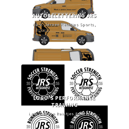
AUTOBELETTERING JRS
i.o.v. Jeroen Reintjes Sports,
LOGO’S PERFORMANCE
TRAINING
i.o.v. Jeroen Reintjes Sports en...