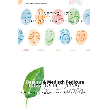
PROEFSCHRIFT
Proefschrift 'Rise and shine like a...
HUISSTIJL IN ’T GROEN
i.o.v. Beauty en Medisch Pedicure in 't...